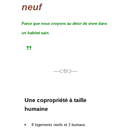
neuf
Parce que nous croyons au désir de vivre dans
un habitat sain.
––⊂Θ⊃––
U
ne
copropriété à taille
humaine
.
8 logements neufs et 2 bureaux.